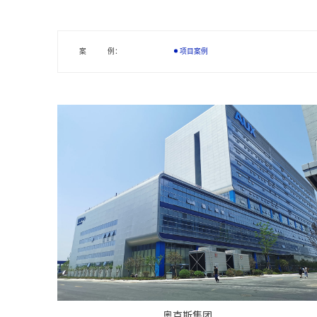
案 例：
项目案例
奥克斯集团